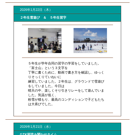
2026年1月22日（木）
２年生雪遊び ＆ ５年生習字
５年生が学年合同の習字の学習をしていました。
「富士山」という３文字を
丁寧に書くために、動画で書き方を確認し、ゆっく
りそっくりていねいに
練習していました。２年生は、グラウンドで雪遊び
をしていました。今日は
晴天の中、楽しくそり引きリレーをして遊んでいま
した。気温が低く、
粉雪が積もり、最高のコンディションで子どもたち
は大喜びでした。
2026年1月21日（水）
GTK班読み聞かせタイム