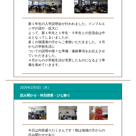
新１年生の入学説明会が行われました。インフルエ
ンザの流行・拡大に
よって、新１年生と１年生・５年生との交流会は中
止となってしまいましたが、
多くの保護者の方からご来校いただきました。４月
からの学校生活に
ついての説明や様々な準備・連絡事項をお伝えさせ
ていただきました。
４月からの小学校生活が充実したものになるよう準
備を進めていきます。
2026年2月5日（木）
読み聞かせ・特別授業・ひな飾り
今日は内容盛りだくさんです！朝は地域の方からの
読み聞かせがあり、