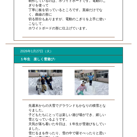
制作しているのは、ホワイトボードです。電動のこ
ぎりを使って
丁寧に板を切っているところです。直線だけでな
く、曲線の形に
切る部分もありますが、電動のこぎりを上手に使い
こなして、
ホワイトボードの形に仕上げています。
2026年1月27日（火）
１年生 楽しく雪遊び♪
先週末からの大雪でグラウンドもかなりの積雪とな
りました。
子どもたちにとっては楽しい遊び場ができ、嬉しい
雪となっているようです。
天気が落ち着いた今日は、１年生が雪遊びをしてい
ました。
雪だるまを作ったり、雪の中で寝そべったりと思い