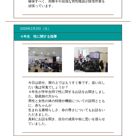
確保すべく、用務手や屈強な男性職員が除雪作業を
頑張っています。
2026年2月3日（火）
４年生 性に関する指導
今日は節分。暦の上ではもうすぐ春です。追い出し
たい鬼は何鬼でしょうか？
４年生が学年合同で性に関するお話をお聞きしまし
た。助産師の方から
男性と女性の体の特徴や機能についての説明ととも
に、赤ちゃんが
生まれる素晴らしさ、命の尊さについてもお話をい
ただきました。
真剣にお話を聞き、自分の成長や命に思いを巡らせ
ていました。