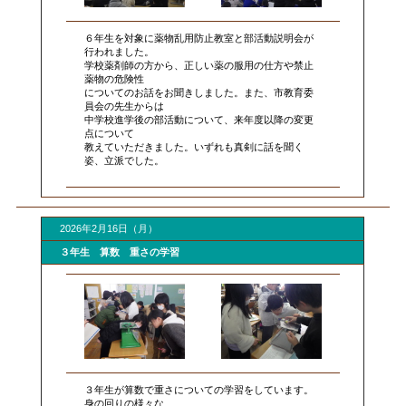
６年生を対象に薬物乱用防止教室と部活動説明会が
行われました。
学校薬剤師の方から、正しい薬の服用の仕方や禁止
薬物の危険性
についてのお話をお聞きしました。また、市教育委
員会の先生からは
中学校進学後の部活動について、来年度以降の変更
点について
教えていただきました。いずれも真剣に話を聞く
姿、立派でした。
2026年2月16日（月）
３年生 算数 重さの学習
３年生が算数で重さについての学習をしています。
身の回りの様々な