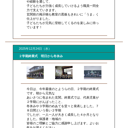
や経験を通して、
子どもたちが力強く成長していけるよう職員一同全
力で支えていきます。
玄関前の掲示物も教室の黒板もきれいに「うま」く
仕上がりました。
子どもたちが元気に登校してくるのを楽しみに待っ
ています！
2025年12月24日（水）
２学期終業式 明日から冬休み
今日は、今年最後のとようらの日、２学期の終業式
です。朝から元気な
あいさつに包まれた玄関。終業式では、代表児童が
２学期にがんばったこと、
冬休みや３学期のめあてを堂々と発表しました。７
８日間という長い２学期
でしたが、一人一人が大きく成長した４か月となり
ました。保護者・地域の
皆様のご理解とご協力に感謝申し上げます。よいお
年をお迎えください。