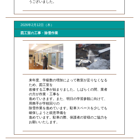
うございました。
2026年2月12日（木）
図工室の工事・除雪作業
来年度、学級数の増加によって教室が足りなくなる
ため、図工室を
改修する工事が始まりました。しばらくの間、業者
の方が作業・工事を
進めていきます。また、明日の学習参観に向けて、
用務手が学校回りの
除雪作業を進めています。駐車スペースを少しでも
確保しようと鋭意準備を
進めています。駐車の際、保護者の皆様のご協力を
お願いいたします。