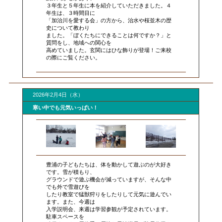
３年生と５年生に本を紹介していただきました。４
年生は、３時間目に
「加治川を愛する会」の方から、治水や桜並木の歴
史について教わり
ました。「ぼくたちにできることは何ですか？」と
質問をし、地域への関心を
高めていました。玄関にはひな飾りが登場！ご来校
の際にご覧ください。
2026年2月4日（水）
寒い中でも元気いっぱい！
豊浦の子どもたちは、体を動かして遊ぶのが大好き
です。雪が積もり、
グラウンドで遊ぶ機会が減っていますが、そんな中
でも外で雪遊びを
したり教室で猛獣狩りをしたりして元気に遊んでい
ます。また、今週は
入学説明会、来週は学習参観が予定されています。
駐車スペースを