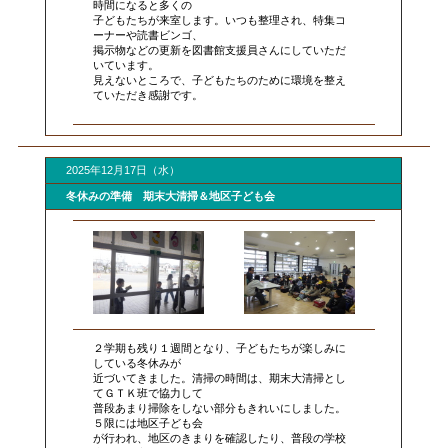
時間になると多くの
子どもたちが来室します。いつも整理され、特集コ
ーナーや読書ビンゴ、
掲示物などの更新を図書館支援員さんにしていただ
いています。
見えないところで、子どもたちのために環境を整え
ていただき感謝です。
2025年12月17日（水）
冬休みの準備 期末大清掃＆地区子ども会
２学期も残り１週間となり、子どもたちが楽しみに
している冬休みが
近づいてきました。清掃の時間は、期末大清掃とし
てＧＴＫ班で協力して
普段あまり掃除をしない部分もきれいにしました。
５限には地区子ども会
が行われ、地区のきまりを確認したり、普段の学校