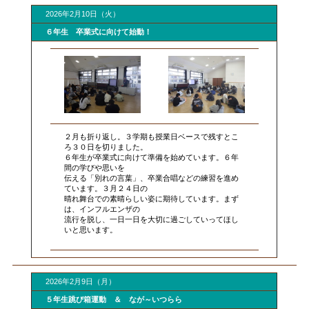
2026年2月10日（火）
６年生 卒業式に向けて始動！
２月も折り返し。３学期も授業日ベースで残すとこ
ろ３０日を切りました。
６年生が卒業式に向けて準備を始めています。６年
間の学びや思いを
伝える「別れの言葉」、卒業合唱などの練習を進め
ています。３月２４日の
晴れ舞台での素晴らしい姿に期待しています。まず
は、インフルエンザの
流行を脱し、一日一日を大切に過ごしていってほし
いと思います。
2026年2月9日（月）
５年生跳び箱運動 ＆ なが～いつらら