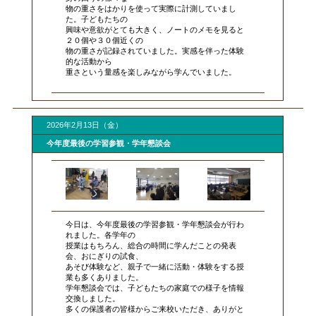
物の重さをはかりを使って実際に計測していまし
た。子どもたちの
興味や意欲がとても大きく、ノートのメモを見ると
２０個や３０個近くの
物の重さが記録されていました。実感を伴った体験
的な活動から
重さという量感を楽しみながら学んでいました。
2026年2月13日（金）
今年度最後の学習参観・学年懇談会
今日は、今年度最後の学習参観・学年懇談会が行わ
れました。各学年の
授業はもちろん、総合の時間に学んだことの発表
会、おにぎりの試食、
あそび体験など、親子で一緒に活動・体験をする授
業も多くありました。
学年懇談会では、子どもたちの家庭での様子を情報
交換しました。
多くの保護者の皆様からご来校いただき、ありがと