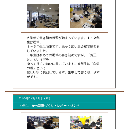
各学年で書き初め練習が始まっています。１・２年
生は硬筆、
３～６年生は毛筆です。温かく広い集会室で練習を
していました。
３年生は初めての毛筆の書き初めですが、「お正
月」という字を
ゆっくりていねいに書いています。６年生は「白銀
の道」という
難しい字に挑戦しています。集中して書く姿、さす
がです。
2025年12月11日（木）
４年生 かべ新聞づくり・レポートづくり