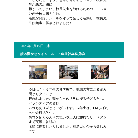
生が悪の組織に
捕まってしまい、校長先生を助けるためのミッショ
ンが全校に伝えられ、
活動が開始。ルールを守って楽しく活動し、校長先
生は無事に解放されました♪
2026年1月15日（木）
読み聞かせタイム ＆ ５年生社会科見学
今日は４・６年生の各学級で、地域の方による読み
聞かせタイムが
行われました。朝から本の世界に浸る子どもたち。
ボランティアの皆様、
いつもありがとうございます。５年生は、FMしばた
へ社会科見学へ。
情報を伝える人々の思いや工夫に触れたり、スタジ
オで実際に番組の
収録に参加したりしました。放送日が今から楽しみ
です！