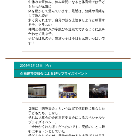
中休みや昼休み、休み時間になると体育館では子ど
もたちが元気に
体を動かして遊んでいます。最近は、短縄や長縄を
して遊ぶ姿が
多く見られます。自分の技を上達させようと練習す
る子、クラスの
仲間と長縄の八の字跳びを連続でできるように息を
合わせて跳ぶ子。
子どもは風の子、豊浦っ子は今日も元気いっぱいで
す！
2026年1月16日（金）
企画運営委員会によるSPサプライズイベント
２限に「防災集会」という設定で体育館に集合した
子どもたち。しかし、
それは児童会の企画運営委員会によるスペシャルサ
プライズイベント、
「全校かくれんぼ」だったのです。突然のことに最
初はキョトンとしていた
子どもたちですが、意味が分かると大喜び！校長先