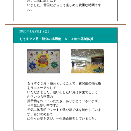
思いに雪に親しんで
いました。雪国だからこそ楽しめる貴重な時間です
ね。
2026年1月23日（金）
もうすぐ２月・節分の掲示物 ＆ ４年生器械体操
もうすぐ２月・節分ということで、玄関前の掲示板
をリニューアルして
いただきました。追い出したい鬼は何鬼でしょう
か？いつも季節の
掲示物を作っていただき、ありがとうございます。
４年生は寒い中ですが、
元気に体育館でマットや跳び箱で体を動かしていま
す。自分のめあて
に合った場を選び、一生懸命練習していました。