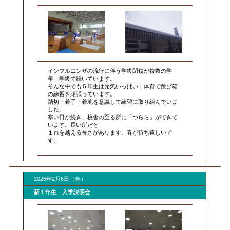
インフルエンザの流行に伴う学級閉鎖が複数の学
年・学級で続いています。
そんな中でも５年生は元気いっぱい！体育で跳び箱
の練習を頑張っています。
踏切・着手・着地を意識して練習に取り組んでいま
した。
寒い日が続き、校舎の至る所に「つらら」ができて
います。長い所だと
１ｍを越える長さがあります。春が待ち遠しいで
す。
2026年2月6日（金）
新１年生 入学説明会