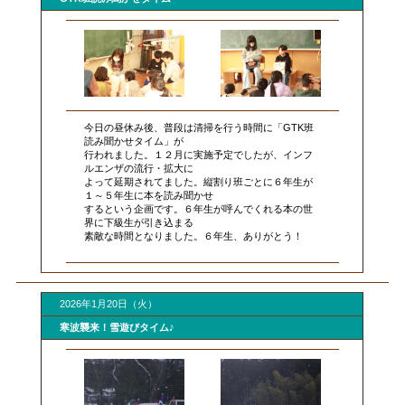
今日の昼休み後、普段は清掃を行う時間に「GTK班
読み聞かせタイム」が
行われました。１２月に実施予定でしたが、インフ
ルエンザの流行・拡大に
よって延期されてました。縦割り班ごとに６年生が
１～５年生に本を読み聞かせ
するという企画です。６年生が呼んでくれる本の世
界に下級生が引き込まる
素敵な時間となりました。６年生、ありがとう！
2026年1月20日（火）
寒波襲来！雪遊びタイム♪