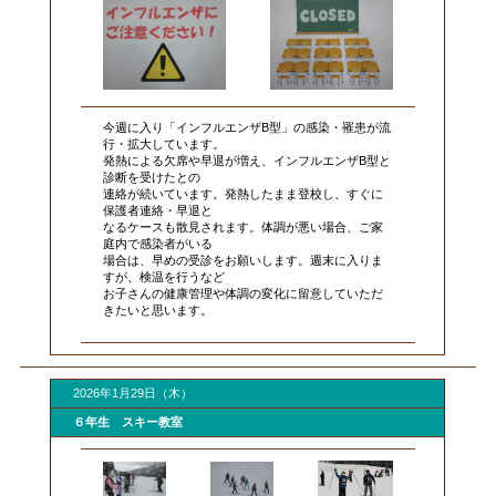
今週に入り「インフルエンザB型」の感染・罹患が流
行・拡大しています。
発熱による欠席や早退が増え、インフルエンザB型と
診断を受けたとの
連絡が続いています。発熱したまま登校し、すぐに
保護者連絡・早退と
なるケースも散見されます。体調が悪い場合、ご家
庭内で感染者がいる
場合は、早めの受診をお願いします。週末に入りま
すが、検温を行うなど
お子さんの健康管理や体調の変化に留意していただ
きたいと思います。
2026年1月29日（木）
６年生 スキー教室