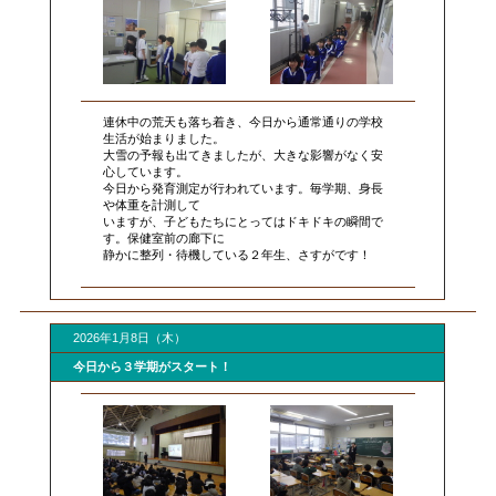
連休中の荒天も落ち着き、今日から通常通りの学校
生活が始まりました。
大雪の予報も出てきましたが、大きな影響がなく安
心しています。
今日から発育測定が行われています。毎学期、身長
や体重を計測して
いますが、子どもたちにとってはドキドキの瞬間で
す。保健室前の廊下に
静かに整列・待機している２年生、さすがです！
2026年1月8日（木）
今日から３学期がスタート！